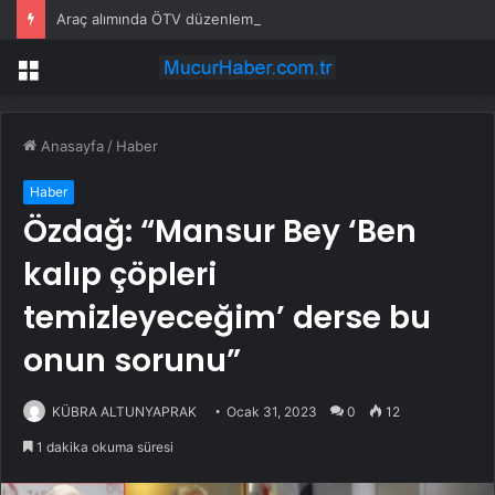
Araç alımında ÖTV düzenlemesi: Vatandaşlar bayilere akın etti
Menü
Anasayfa
/
Haber
Haber
Özdağ: “Mansur Bey ‘Ben
kalıp çöpleri
temizleyeceğim’ derse bu
onun sorunu”
KÜBRA ALTUNYAPRAK
Ocak 31, 2023
0
12
1 dakika okuma süresi