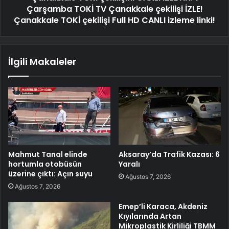
Çarşamba TOKİ TV Çanakkale çekilişi İZLE!
Çanakkale TOKİ çekilişi Full HD CANLI izleme linki!
İlgili Makaleler
Mahmut Tanal elinde
Aksaray’da Trafik Kazası: 6
hortumla otobüsün
Yaralı
üzerine çıktı: Açın suyu
Ağustos 7, 2026
Ağustos 7, 2026
Emep’li Karaca, Akdeniz
Kıyılarında Artan
Mikroplastik Kirliliği TBMM