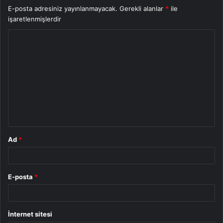
E-posta adresiniz yayınlanmayacak.
Gerekli alanlar
*
ile
işaretlenmişlerdir
Y
o
r
u
m
*
Ad
*
E-posta
*
İnternet sitesi