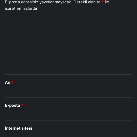
E-posta adresiniz yayınlanmayacak.
Gerekli alanlar
*
ile
işaretlenmişlerdir
Y
o
r
u
m
*
Ad
*
E-posta
*
İnternet sitesi