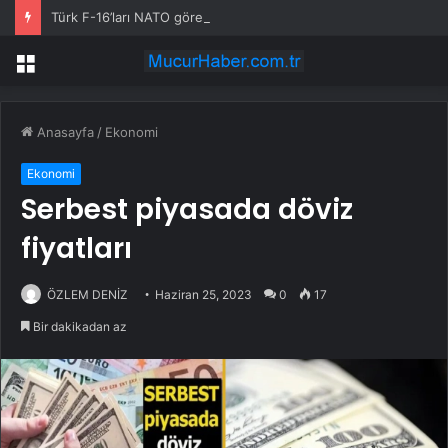
Türk F-16’ları NATO görevi için Estonya’da… MSB yerli savunma sistemleriyle güçleniyor
Menü
Anasayfa
/
Ekonomi
Ekonomi
Serbest piyasada döviz
fiyatları
ÖZLEM DENİZ
Haziran 25, 2023
0
17
Bir dakikadan az