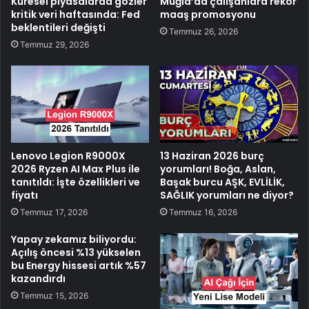
Küresel piyasalarda gözler
Muğla’da çalışanlara rekor
kritik veri haftasında: Fed
maaş promosyonu
beklentileri değişti
Temmuz 26, 2026
Temmuz 29, 2026
Lenovo Legion R9000X
13 Haziran 2026 burç
2026 Ryzen AI Max Plus ile
yorumları! Boğa, Aslan,
tanıtıldı: İşte özellikleri ve
Başak burcu AŞK, EVLİLİK,
fiyatı
SAĞLIK yorumları ne diyor?
Temmuz 17, 2026
Temmuz 16, 2026
Yapay zekamız biliyordu:
Açılış öncesi %13 yükselen
bu Energy hissesi artık %57
kazandırdı
Temmuz 15, 2026