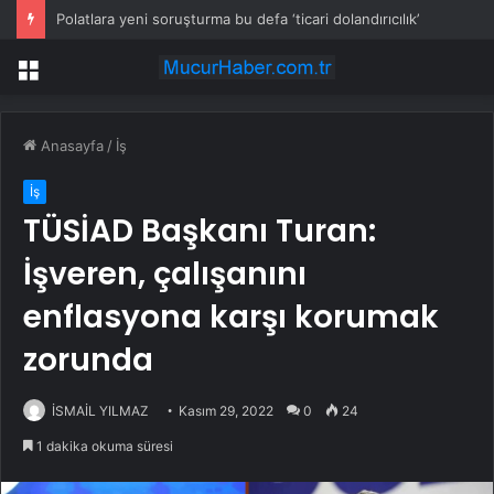
Polatlara yeni soruşturma bu defa ‘ticari dolandırıcılık’
Menü
Anasayfa
/
İş
İş
TÜSİAD Başkanı Turan:
İşveren, çalışanını
enflasyona karşı korumak
zorunda
İSMAİL YILMAZ
Kasım 29, 2022
0
24
1 dakika okuma süresi