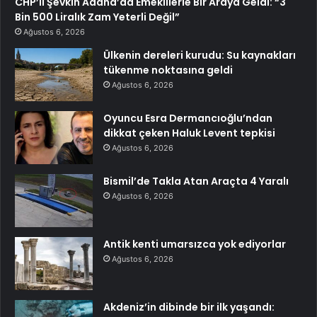
CHP’li Şevkin Adana’da Emeklilerle Bir Araya Geldi: “3
Bin 500 Liralık Zam Yeterli Değil”
Ağustos 6, 2026
Ülkenin dereleri kurudu: Su kaynakları
tükenme noktasına geldi
Ağustos 6, 2026
Oyuncu Esra Dermancıoğlu’ndan
dikkat çeken Haluk Levent tepkisi
Ağustos 6, 2026
Bismil’de Takla Atan Araçta 4 Yaralı
Ağustos 6, 2026
Antik kenti umarsızca yok ediyorlar
Ağustos 6, 2026
Akdeniz’in dibinde bir ilk yaşandı: