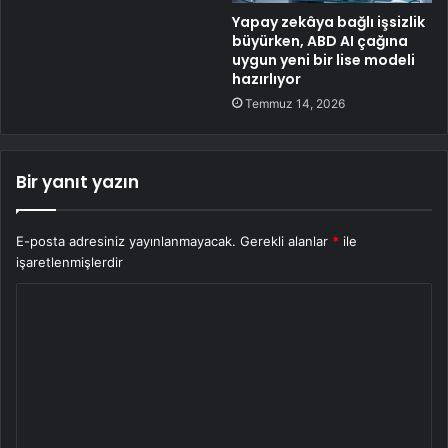
Yapay zekâya bağlı işsizlik
büyürken, ABD AI çağına
uygun yeni bir lise modeli
hazırlıyor
Temmuz 14, 2026
Bir yanıt yazın
E-posta adresiniz yayınlanmayacak.
Gerekli alanlar
*
ile
işaretlenmişlerdir
Y
o
r
u
m